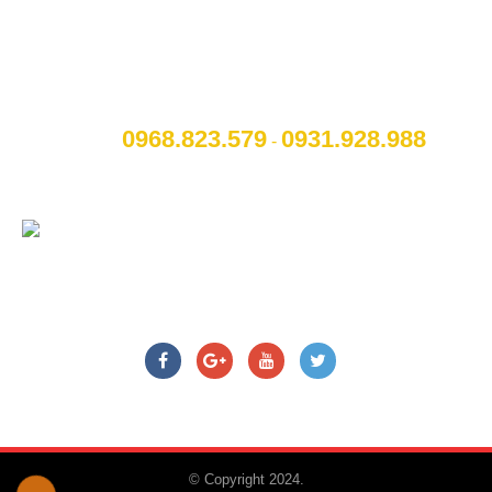
CÔNG TY CỔ PHẦN NỘI THẤT VÀ CÔNG
NGHỆ TOCAR
[A]:
Địa chỉ
: Số 14B Ngô Quyền, P. Cẩm Thượng, Thành
phố Hải Dương
0968.823.579
09
31.928.988
[M]:
Hotline
:
-
[W]:
Website
: www.otohaiduong.com
[E]:
Email
:
lienhe@otohaiduong.com
CHÚNG TÔI TRÊN MẠNG XÃ HỘI
© Copyright 2024.