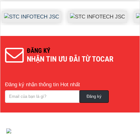
ĐĂNG KÝ
NHẬN TIN ƯU ĐÃI TỪ TOCAR
Đăng ký nhận thông tin Hot nhất