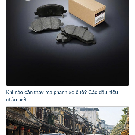
Khi nào cần thay má phanh xe ô tô? Các dấu hiệu
nhận biết.