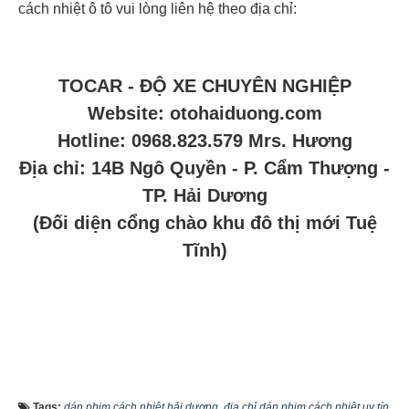
cách nhiệt ô tô vui lòng liên hệ theo địa chỉ:
TOCAR - ĐỘ XE CHUYÊN NGHIỆP
Website: otohaiduong.com
Hotline: 0968.823.579 Mrs. Hương
Địa chỉ: 14B Ngô Quyền - P. Cẩm Thượng -
TP. Hải Dương
(Đối diện cổng chào khu đô thị mới Tuệ
Tĩnh)
Tags:
dán phim cách nhiệt hải dương
,
địa chỉ dán phim cách nhiệt uy tín