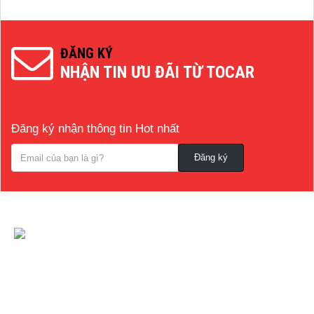
ĐĂNG KÝ
NHẬN TIN ƯU ĐÃI TỪ TOCAR
Đăng ký nhận thông tin Hot nhất
CÔNG TY CỔ PHẦN NỘI THẤT VÀ CÔNG
NGHỆ TOCAR
[A]:
Địa chỉ
: Số 14B Ngô Quyền, P. Cẩm Thượng, Thành