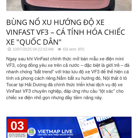
BÙNG NỔ XU HƯỚNG ĐỘ XE
VINFAST VF3 – CÁ TÍNH HÓA CHIẾC
XE "QUỐC DÂN"
10/07/2025 04:22:03 AM
Đã xem: 855
Ngay sau khi VinFast chính thức mở bán mẫu xe điện mini
VF3, cộng đồng yêu xe trên cả nước – đặc biệt là giới trẻ – đã
nhanh chóng “bắt trend” với trào lưu độ xe VF3 để thể hiện cá
tính và phong cách riêng.Nắm bắt xu hướng đó, Nội thất ô tô
Tocar tại Hải Dương đã chính thức triển khai dịch vụ độ xe
VinFast VF3 chuyên nghiệp, đáp ứng nhu cầu “lột xác” cho
chiếc xe điện nhỏ gọn nhưng đầy tiềm năng này.
03
07/2025