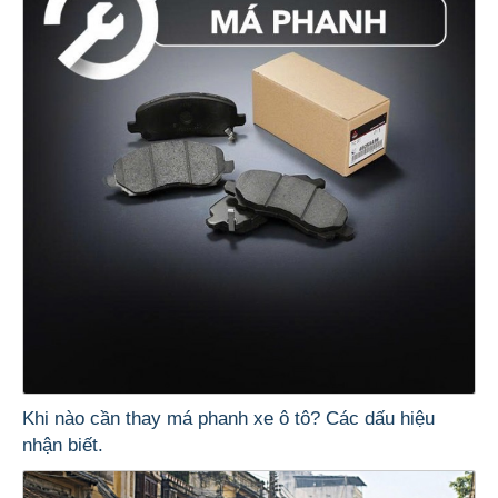
Khi nào cần thay má phanh xe ô tô? Các dấu hiệu
nhận biết.