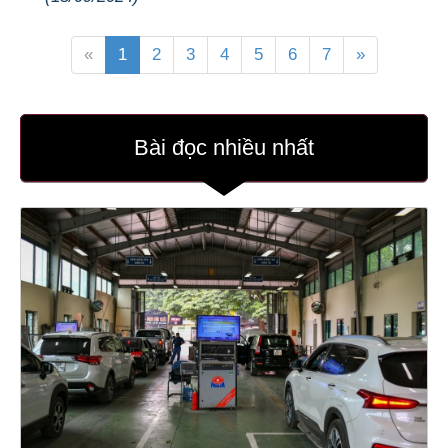
«
1
2
3
4
5
6
7
»
Bài đọc nhiều nhất