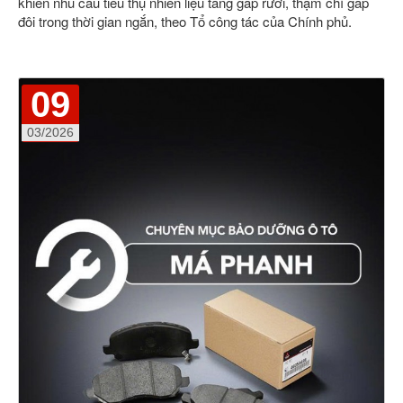
khiến nhu cầu tiêu thụ nhiên liệu tăng gấp rưỡi, thậm chí gấp
đôi trong thời gian ngắn, theo Tổ công tác của Chính phủ.
09
03/2026