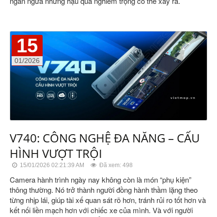
ngăn ngừa những hậu quả nghiêm trọng có thể xảy ra.
15
01/2026
V740: CÔNG NGHỆ ĐA NĂNG – CẤU
HÌNH VƯỢT TRỘI
15/01/2026 02:21:39 AM
Đã xem: 498
Camera hành trình ngày nay không còn là món “phụ kiện”
thông thường. Nó trở thành người đồng hành thầm lặng theo
từng nhịp lái, giúp tài xế quan sát rõ hơn, tránh rủi ro tốt hơn và
kết nối liền mạch hơn với chiếc xe của mình. Và với người