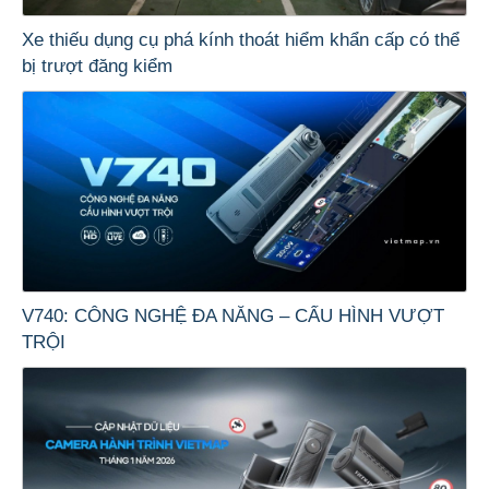
Xe thiếu dụng cụ phá kính thoát hiểm khẩn cấp có thể
bị trượt đăng kiểm
V740: CÔNG NGHỆ ĐA NĂNG – CẤU HÌNH VƯỢT
TRỘI