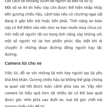
cản cách xe khoảng 500m để người lái biết và xử lý.
Một số xe thì tín hiệu này còn được thể hiện nhấp nháy
trên gương chiếu hậu, cảnh báo nếu có chướng ngại vật
đang ở gần bên trái hoặc bên phải. Tính năng an toàn
này có thể thêm vào nếu như xe bạn muốn mua chưa có.
Với một số người rất coi trọng tính năng này những với
một số người nó lại hơi phiền phức đặc biệt khi di
chuyển ở những đoạn đường đông người hay tắc
đường.
Camera lùi cho xe
Việc lùi, đỗ xe với những lái mới hay người tay lái yếu
khá khó khăn. Gương chiếu hậu lại không thể giúp chúng
ta quan sát hết được toàn cảnh phía sau xe. Vậy nên
camera lùi hiệu quả hơn rất nhiều do có thể bao quát
được góc nhìn phía sau đuôi xe, loại bỏ góc chết mà
gương chiếu hậu để lại.