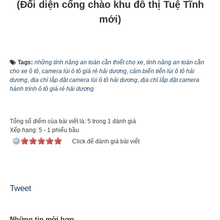
(Đối diện cổng chào khu đô thị Tuệ Tĩnh
mới)
Tags:
những tính năng an toàn cần thiết cho xe
,
tính năng an toàn cần
cho xe ô tô
,
camera lùi ô tô giá rẻ hải dương
,
cảm biến tiến lùi ô tô hải
dương
,
địa chỉ lắp đặt camera lùi ô tô hải dương
,
địa chỉ lắp đặt camera
hành trình ô tô giá rẻ hải dương
Tổng số điểm của bài viết là: 5 trong 1 đánh giá
Xếp hạng:
5
-
1
phiếu bầu
Click để đánh giá bài viết
Tweet
Những tin mới hơn