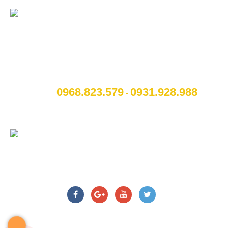
CÔNG TY CỔ PHẦN NỘI THẤT VÀ CÔNG
NGHỆ TOCAR
[A]:
Địa chỉ
: Số 14B Ngô Quyền, P. Cẩm Thượng, Thành
phố Hải Dương
0968.823.579
09
31.928.988
[M]:
Hotline
:
-
[W]:
Website
: www.otohaiduong.com
[E]:
Email
:
lienhe@otohaiduong.com
CHÚNG TÔI TRÊN MẠNG XÃ HỘI