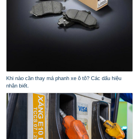
Khi nào cần thay má phanh xe ô tô? Các dấu hiệu
nhận biết.