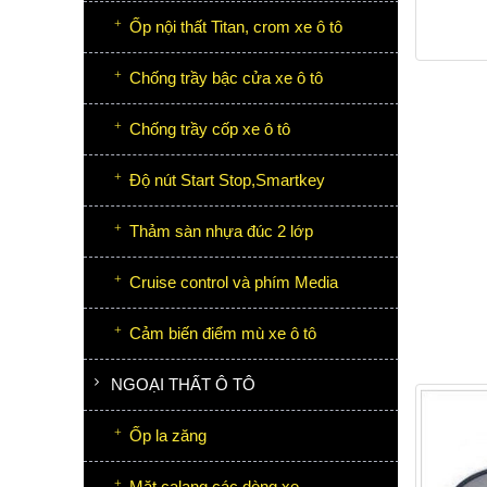
Ốp nội thất Titan, crom xe ô tô
Chống trầy bậc cửa xe ô tô
Chống trầy cốp xe ô tô
Độ nút Start Stop,Smartkey
Thảm sàn nhựa đúc 2 lớp
Cruise control và phím Media
Cảm biến điểm mù xe ô tô
NGOẠI THẤT Ô TÔ
Ốp la zăng
Mặt calang các dòng xe