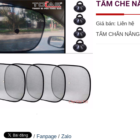
TẤM CHE NẮ
Giá bán:
Liên hệ
TẤM CHẮN NẮNG
/
Fanpage
/
Zalo