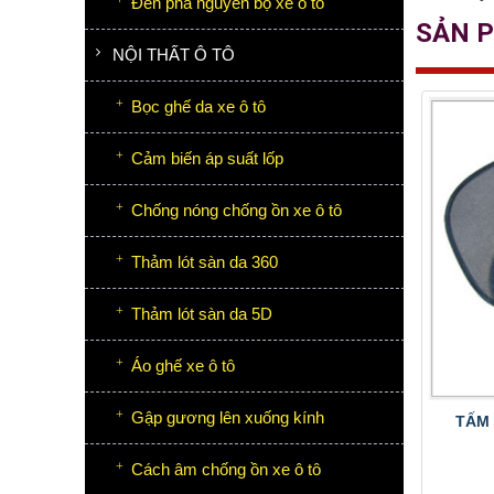
Đèn pha nguyên bộ xe ô tô
SẢN 
NỘI THẤT Ô TÔ
Bọc ghế da xe ô tô
Cảm biến áp suất lốp
Chống nóng chống ồn xe ô tô
Thảm lót sàn da 360
Thảm lót sàn da 5D
Áo ghế xe ô tô
Gập gương lên xuống kính
TẤM 
Cách âm chống ồn xe ô tô