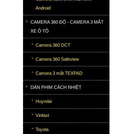
Android
CAMERA 360 ĐỘ - CAMERA 3 MẮT
XE Ô TÔ
Camera 360 DCT
Camera 360 Safeview
Camera 3 mắt TEXPAD
DÁN PHIM CÁCH NHIỆT
Huyndai
Vinfast
Toyota