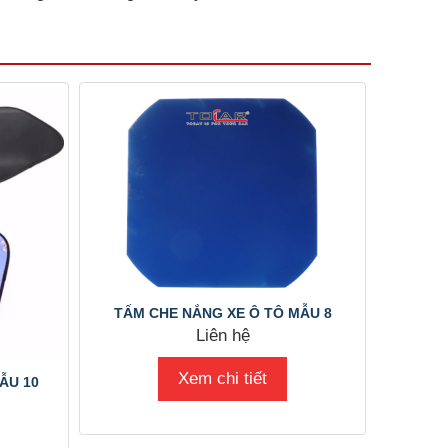
TẤM CHE NẮNG XE Ô TÔ MẪU 8
Liên hệ
Xem chi tiết
ẪU 10