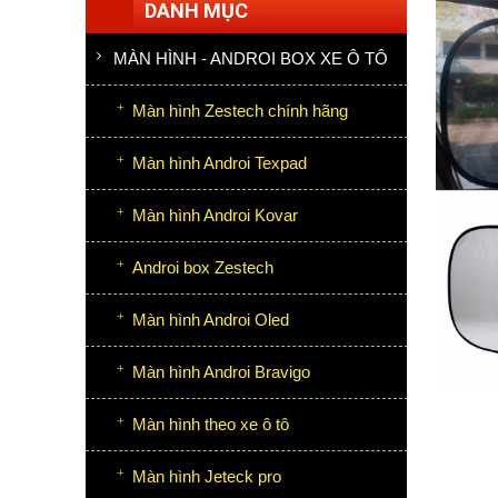
DANH MỤC
MÀN HÌNH - ANDROI BOX XE Ô TÔ
Màn hình Zestech chính hãng
Màn hình Androi Texpad
Màn hình Androi Kovar
Androi box Zestech
Màn hình Androi Oled
Màn hình Androi Bravigo
Màn hình theo xe ô tô
Màn hình Jeteck pro