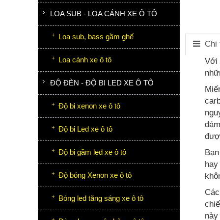
LOA SUB - LOA CÁNH XE Ô TÔ
Loa sub, bass gầm ghế
Chi 
Loa cánh xe ô tô
Với
nhữ
ĐỘ ĐÈN - ĐỘ BI LED XE Ô TÔ
Miế
car
Độ bi xenon xe ô tô
ngu
đảm 
Độ bi Led xe ô tô
được
Bạn 
Độ bi gầm led xe ô tô
hay
Độ bóng Xenon xe ô tô
khôn
Các
Bóng led tăng sáng xe ô tô
chi
này 