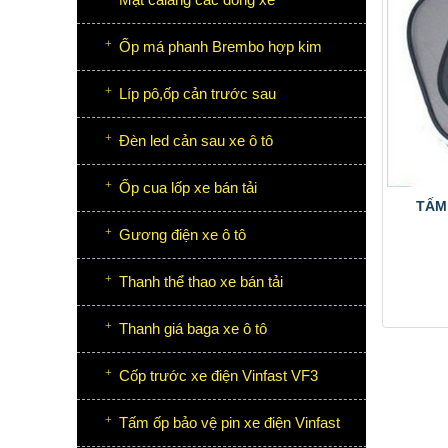
Ốp má phanh Brembo hợp kim
Líp pô,ốp cản trước sau
Đèn led cản sau xe ô tô
Ốp cua lốp xe bán tải
TẤM
Gương điện xe ô tô
Thanh thể thao xe bán tải
Thanh giá baga xe ô tô
Cốp trước xe điện Vinfast VF3
Tấm ốp bảo vệ pin xe điện Vinfast