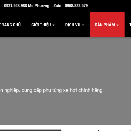
 - 0931.928.988 Ms Phương
Zalo: 0968.823.579
TRANG CHỦ
GIỚI THIỆU
DỊCH VỤ
SẢN PHẨM
T
 nghiệp, cung cấp phụ tùng xe hơi chính hãng