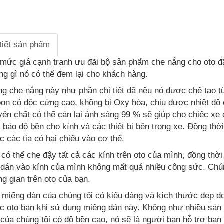
tiết sản phẩm
 mức giá cạnh tranh ưu đãi bộ sản phẩm che nắng cho oto đã
ng gì nó có thể đem lại cho khách hàng.
ng che nắng này như phần chi tiết đã nêu nó được chế tạo t
bon có độc cứng cao, không bị Oxy hóa, chịu được nhiệt độ 
yên chất có thể cản lại ánh sáng 99 % sẽ giúp cho chiếc xe
bảo độ bền cho kính và các thiết bị bên trong xe. Đồng thờ
 các tia có hại chiếu vào cơ thể.
có thể che đậy tất cả các kính trên oto của mình, đồng thờ
 dán vào kính của mình không mất quá nhiều công sức. Chú
g gian trên oto của bạn.
 miếng dán của chúng tôi có kiểu dáng và kích thước đẹp do
ếc oto bạn khi sử dụng miếng dán này. Không như nhiều sả
của chúng tôi có độ bền cao, nó sẽ là người bạn hỗ trợ bạn 