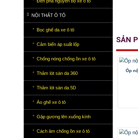
Đèn pha nguyên bộ xe ô tô
NỘI THẤT Ô TÔ
Bọc ghế da xe ô tô
SẢN 
Cảm biến áp suất lốp
Chống nóng chống ồn xe ô tô
Ốp nộ
Thảm lót sàn da 360
Thảm lót sàn da 5D
Áo ghế xe ô tô
Gập gương lên xuống kính
Cách âm chống ồn xe ô tô