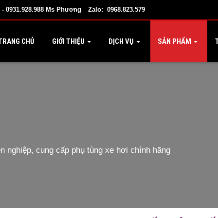
 - 0931.928.988 Ms Phương
Zalo: 0968.823.579
TRANG CHỦ
GIỚI THIỆU
DỊCH VỤ
SẢN PHẨM
T
 nghiệp, cung cấp phụ tùng xe hơi chính hãng