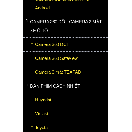
Android
CAMERA 360 ĐỘ - CAMERA 3 MẮT
XE Ô TÔ
Camera 360 DCT
Camera 360 Safeview
Camera 3 mắt TEXPAD
DÁN PHIM CÁCH NHIỆT
Huyndai
Vinfast
Toyota