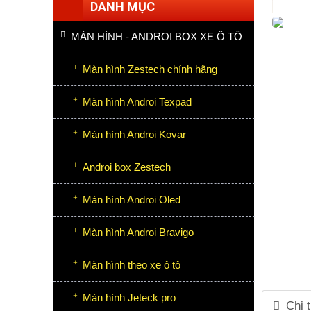
DANH MỤC
MÀN HÌNH - ANDROI BOX XE Ô TÔ
Màn hình Zestech chính hãng
Màn hình Androi Texpad
Màn hình Androi Kovar
Androi box Zestech
Màn hình Androi Oled
Màn hình Androi Bravigo
Màn hình theo xe ô tô
Màn hình Jeteck pro
Chi 