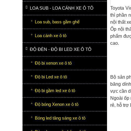
LOA SUB - LOA CÁNH XE Ô TÔ
Toyota Vi
thì phần n
Loa sub, bass gầm ghế
nội thất x
Ốp nội th
Loa cánh xe ô tô
phẩm được
cao.
ĐỘ ĐÈN - ĐỘ BI LED XE Ô TÔ
Độ bi xenon xe ô tô
Độ bi Led xe ô tô
Bộ sản ph
băng dính
Độ bi gầm led xe ô tô
vực cần d
Ngoài ốp 
Độ bóng Xenon xe ô tô
rẻ, hỗ trợ
Bóng led tăng sáng xe ô tô