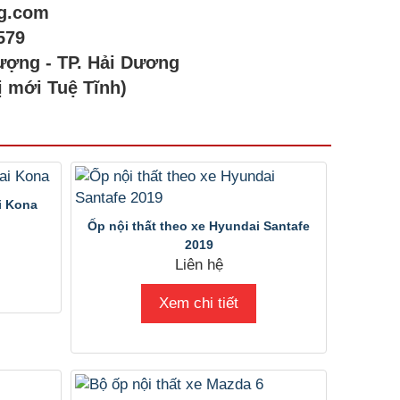
ng.com
579
ượng - TP. Hải Dương
ị mới Tuệ Tĩnh)
i Kona
Ốp nội thất theo xe Hyundai Santafe
2019
Liên hệ
Xem chi tiết