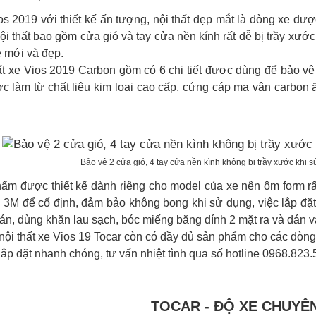
os 2019 với thiết kế ấn tượng, nội thất đẹp mắt là dòng xe đư
ội thất bao gồm cửa gió và tay cửa nền kính rất dễ bị trầy xước
e mới và đẹp.
ất xe Vios 2019 Carbon gồm có 6 chi tiết được dùng để bảo vệ
 làm từ chất liệu kim loại cao cấp, cứng cáp mạ vân carbon ấ
Bảo vệ 2 cửa gió, 4 tay cửa nền kình không bị trầy xước khi 
ẩm được thiết kế dành riêng cho model của xe nên ôm form r
 3M để cố định, đảm bảo không bong khi sử dụng, việc lắp đặ
án, dùng khăn lau sạch, bóc miếng băng dính 2 mặt ra và dán v
nội thất xe Vios 19 Tocar còn có đầy đủ sản phẩm cho các dòng 
 lắp đặt nhanh chóng, tư vấn nhiệt tình qua số hotline 0968.823
TOCAR - ĐỘ XE CHUYÊ