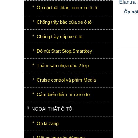
Ốp nội thất Titan, crom xe ô tô
Ốp nội
Chống trầy bậc cửa xe ô tô
Chống trầy cốp xe ô tô
Độ nút Start Stop,Smartkey
Thảm sàn nhựa đúc 2 lớp
Cruise control và phím Media
Cảm biến điểm mù xe ô tô
NGOẠI THẤT Ô TÔ
Ốp la zăng
Mặt calang các dòng xe