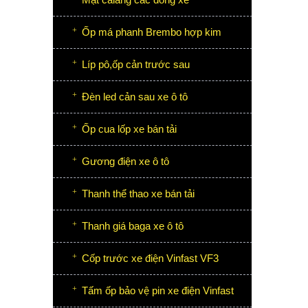
Ốp má phanh Brembo hợp kim
Líp pô,ốp cản trước sau
Đèn led cản sau xe ô tô
Ốp cua lốp xe bán tải
Gương điện xe ô tô
Thanh thể thao xe bán tải
Thanh giá baga xe ô tô
Cốp trước xe điện Vinfast VF3
Tấm ốp bảo vệ pin xe điện Vinfast