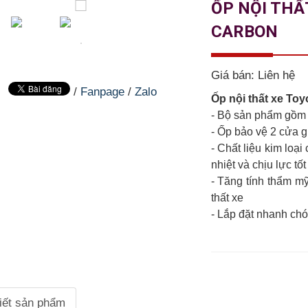
ỐP NỘI THẤ
CARBON
Giá bán:
Liên hệ
/
Fanpage
/
Zalo
Ốp nội thất xe Toy
- Bộ sản phẩm gồm 
- Ốp bảo vệ 2 cửa g
- Chất liệu kim loạ
nhiệt và chịu lực tốt
- Tăng tính thẩm mỹ
thất xe
- Lắp đặt nhanh ch
tiết sản phẩm