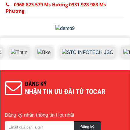
0968.823.579 Ms Hương 0931.928.988 Ms
Phương
ĐĂNG KÝ
NHẬN TIN ƯU ĐÃI TỪ TOCAR
Đăng ký nhận thông tin Hot nhất