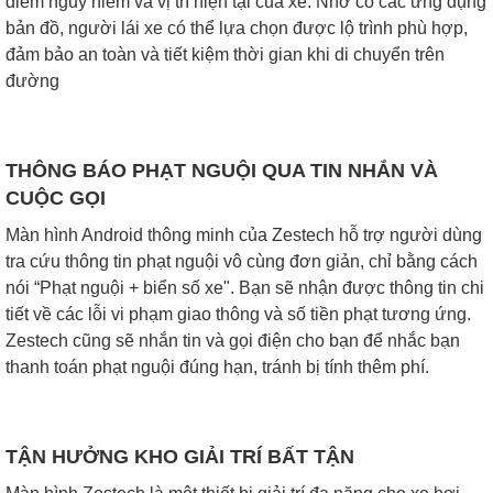
điểm nguy hiểm và vị trí hiện tại của xe. Nhờ có các ứng dụng
bản đồ, người lái xe có thể lựa chọn được lộ trình phù hợp,
đảm bảo an toàn và tiết kiệm thời gian khi di chuyển trên
đường
THÔNG BÁO PHẠT NGUỘI QUA TIN NHẮN VÀ
CUỘC GỌI
Màn hình Android thông minh của Zestech hỗ trợ người dùng
tra cứu thông tin phạt nguội vô cùng đơn giản, chỉ bằng cách
nói “Phạt nguội + biển số xe". Bạn sẽ nhận được thông tin chi
tiết về các lỗi vi phạm giao thông và số tiền phạt tương ứng.
Zestech cũng sẽ nhắn tin và gọi điện cho bạn để nhắc bạn
thanh toán phạt nguội đúng hạn, tránh bị tính thêm phí.
TẬN HƯỞNG KHO GIẢI TRÍ BẤT TẬN