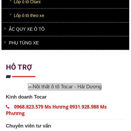
Lốp ô tô Otani
Lốp ô tô theo xe
ẮC QUY XE Ô TÔ
PHỤ TÙNG XE
HỖ TRỢ
Kinh doanh Tocar
0968.823.579 Ms Hương 0931.928.988 Ms
Phương
Chuyên viên tư vấn