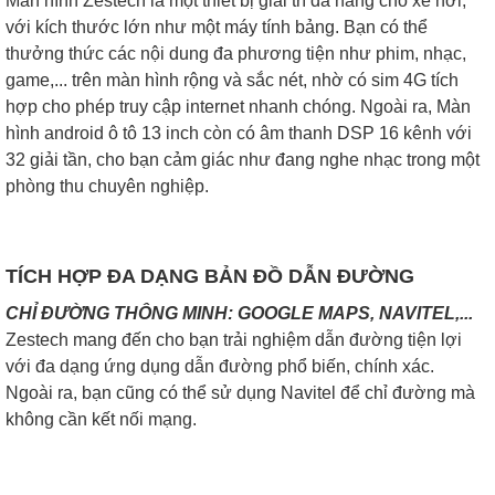
Màn hình Zestech là một thiết bị giải trí đa năng cho xe hơi,
với kích thước lớn như một máy tính bảng. Bạn có thể
thưởng thức các nội dung đa phương tiện như phim, nhạc,
game,... trên màn hình rộng và sắc nét, nhờ có sim 4G tích
hợp cho phép truy cập internet nhanh chóng. Ngoài ra, Màn
hình android ô tô 13 inch còn có âm thanh DSP 16 kênh với
32 giải tần, cho bạn cảm giác như đang nghe nhạc trong một
phòng thu chuyên nghiệp.
TÍCH HỢP ĐA DẠNG BẢN ĐỒ DẪN ĐƯỜNG
CHỈ ĐƯỜNG THÔNG MINH: GOOGLE MAPS, NAVITEL,...
Zestech mang đến cho bạn trải nghiệm dẫn đường tiện lợi
với đa dạng ứng dụng dẫn đường phổ biến, chính xác.
Ngoài ra, bạn cũng có thể sử dụng Navitel để chỉ đường mà
không cần kết nối mạng.