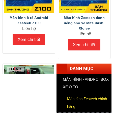
Màn hình ô tô Android
Màn hình Zestech dành
Zestech Z100
riêng cho xe Mitsubishi
Liên hệ
Xforce
Liên hệ
Xem chi tiết
Xem chi tiết
DANH MỤC
MÀN HÌNH - ANDROI BOX
XE Ô TÔ
Màn hình Zestech chính
hãng
Honda CRV 2007 - 2011
lắp Màn hình Android