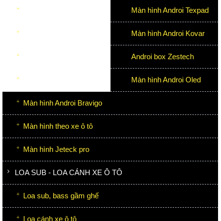
Zestech E360
Màn hình Androi Texpad
Liên hệ
Màn hình Androi Kovar
Xem chi tiết
Androi box Zestech
Màn hình Androi Oled
Màn hình Androi Bravigo
Màn hình theo xe ô tô
Màn hình Jeteck pro
LOA SUB - LOA CÁNH XE Ô TÔ
Loa sub, bass gầm ghế
Loa cánh xe ô tô