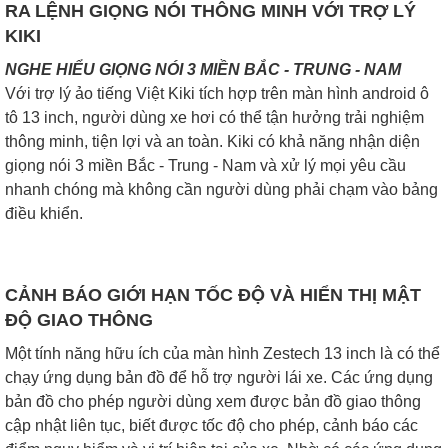
RA LỆNH GIỌNG NÓI THÔNG MINH VỚI TRỢ LÝ
KIKI
NGHE HIỂU GIỌNG NÓI 3 MIỀN BẮC - TRUNG - NAM
Với trợ lý ảo tiếng Việt Kiki tích hợp trên màn hình android ô
tô 13 inch, người dùng xe hơi có thể tận hưởng trải nghiệm
thông minh, tiện lợi và an toàn. Kiki có khả năng nhận diện
giọng nói 3 miền Bắc - Trung - Nam và xử lý mọi yêu cầu
nhanh chóng mà không cần người dùng phải chạm vào bảng
điều khiển.
CẢNH BÁO GIỚI HẠN TỐC ĐỘ VÀ HIỂN THỊ MẬT
ĐỘ GIAO THÔNG
Một tính năng hữu ích của màn hình Zestech 13 inch là có thể
chạy ứng dụng bản đồ để hỗ trợ người lái xe. Các ứng dụng
bản đồ cho phép người dùng xem được bản đồ giao thông
cập nhật liên tục, biết được tốc độ cho phép, cảnh báo các