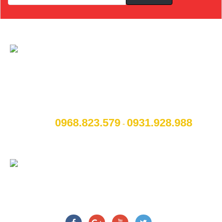
CÔNG TY CỔ PHẦN NỘI THẤT VÀ CÔNG
NGHỆ TOCAR
[A]:
Địa chỉ
: Số 14B Ngô Quyền, P. Cẩm Thượng, Thành
phố Hải Dương
0968.823.579
09
31.928.988
[M]:
Hotline
:
-
[W]:
Website
: www.otohaiduong.com
[E]:
Email
:
lienhe@otohaiduong.com
CHÚNG TÔI TRÊN MẠNG XÃ HỘI