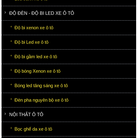
ĐỘ ĐÈN - ĐỘ BI LED XE Ô TÔ
Độ bi xenon xe ô tô
Độ bi Led xe ô tô
Độ bi gầm led xe ô tô
Độ bóng Xenon xe ô tô
Bóng led tăng sáng xe ô tô
Đèn pha nguyên bộ xe ô tô
NỘI THẤT Ô TÔ
Bọc ghế da xe ô tô