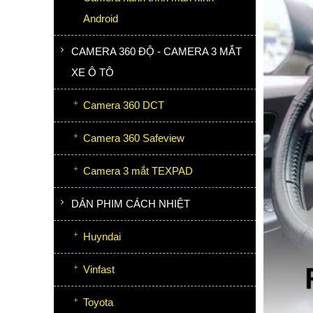
Android
CAMERA 360 ĐỘ - CAMERA 3 MẮT
XE Ô TÔ
Camera 360 DCT
Camera 360 Safeview
Camera 3 mắt TEXPAD
DÁN PHIM CÁCH NHIỆT
Huyndai
Vinfast
Toyota