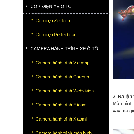
CỐP ĐIỆN XE Ô TÔ
Cốp điện Zestech
Cốp điện Perfect car
CAMERA HÀNH TRÌNH XE Ô TÔ
Camera hành trình Vietmap
Camera hành trình Carcam
Camera hành trình Webvision
3. Ra lệ
Màn hình 
Camera hành trình Elicam
vậy mà giú
Camera hành trình Xiaomi
Camera hành trình màn hình