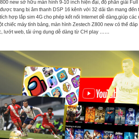
800 new sở hữu màn hình 9-10 inch hiện đại, độ phân giải Full
được trang bị âm thanh DSP 16 kênh với 32 dải tần mang đến t
tích hợp lắp sim 4G cho phép kết nối Internet dễ dàng,giúp các
ột chiếc máy tính bảng, màn hình Zestech Z800 new có thể đáp ứ
, lướt web, tải ứng dụng dễ dàng từ CH play ……