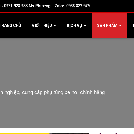
 - 0931.928.988 Ms Phương
Zalo: 0968.823.579
TRANG CHỦ
GIỚI THIỆU
DỊCH VỤ
SẢN PHẨM
T
 nghiệp, cung cấp phụ tùng xe hơi chính hãng