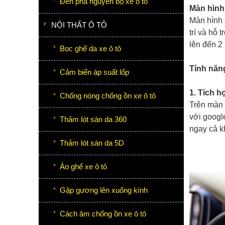
Đèn pha nguyên bộ xe ô tô
Màn hình
Màn hình 
NỘI THẤT Ô TÔ
trí và hỗ 
lên đến 2
Bọc ghế da xe ô tô
Tính năn
Cảm biến áp suất lốp
1. Tích h
Chống nóng chống ồn xe ô tô
Trên màn 
với googl
Thảm lót sàn da 360
ngay cả k
Thảm lót sàn da 5D
Áo ghế xe ô tô
Gập gương lên xuống kính
Cách âm chống ồn xe ô tô