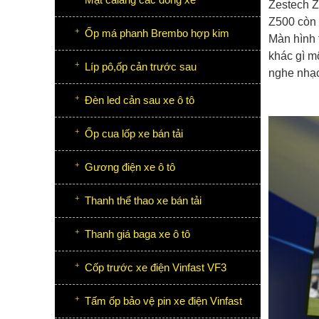
Zestech Z
Z500 còn 
Ốp má phanh Brembo hợp kim
Màn hình 
khác gì m
Líp pô,ốp cản trước sau
nghe nhạc
Đèn led cản sau xe ô tô
Ốp cua lốp xe bán tải
Gương điện xe ô tô
Thanh thể thao xe bán tải
Thanh giá baga xe ô tô
Cốp trước xe điện Vinfast VF3
Tấm ốp bảo vệ pin xe điện Vinfast