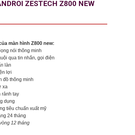
ANDROI ZESTECH Z800 NEW
 của màn hình Z800 new:
iọng nói thông minh
uội qua tin nhắn, gọi điện
ấn làn
ện lợi
ản đồ thông minh
ừ xa
 rảnh tay
ng dụng
ng tiêu chuẩn xuất mỹ
ãng 24 tháng
g vòng 12 tháng