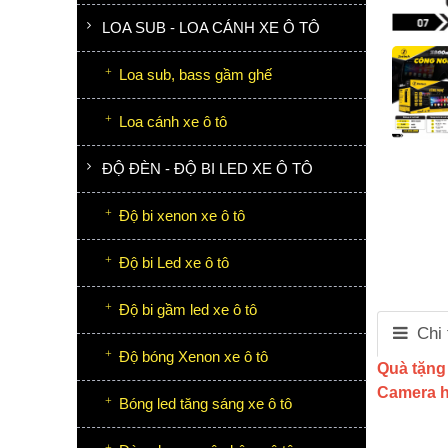
LOA SUB - LOA CÁNH XE Ô TÔ
Loa sub, bass gầm ghế
Loa cánh xe ô tô
ĐỘ ĐÈN - ĐỘ BI LED XE Ô TÔ
Độ bi xenon xe ô tô
Độ bi Led xe ô tô
Độ bi gầm led xe ô tô
Chi 
Độ bóng Xenon xe ô tô
Quà tặng 
Camera h
Bóng led tăng sáng xe ô tô