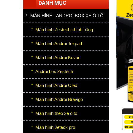
DANH MỤC
MÀN HÌNH - ANDROI BOX XE Ô TÔ
Màn hình Zestech chính hãng
Màn hình Androi Texpad
Màn hình Androi Kovar
Androi box Zestech
Màn hình Androi Oled
Màn hình Androi Bravigo
Màn hình theo xe ô tô
Màn hình Jeteck pro