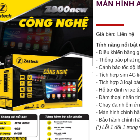
MÀN HÌNH 
Giá bán:
Liên hệ
Tính năng nổi bật
- Điều khiển bằng g
- Thông báo phạt ng
- Cảnh báo tốc độ,l
- Tích hợp sim 4G ti
- Tích hợp 3 loại b
- Hỗ trợ định vị xe t
- Đàm thoại nhắn tin
- Chạy đa nhiệm ứ
- Màn hình chính hã
- Bảo hành chính h
(*) Lỗi 1 đổi 1 tron