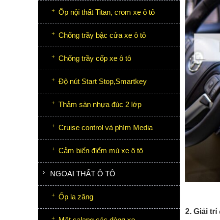
Ốp nội thất Titan, crom xe ô tô
Chống trầy bậc cửa xe ô tô
Chống trầy cốp xe ô tô
Độ nút Start Stop,Smartkey
Thảm sàn nhựa đúc 2 lớp
Cruise control và phím Media
Cảm biến điểm mù xe ô tô
NGOẠI THẤT Ô TÔ
Ốp la zăng
2. Giải t
Mặt calang các dòng xe