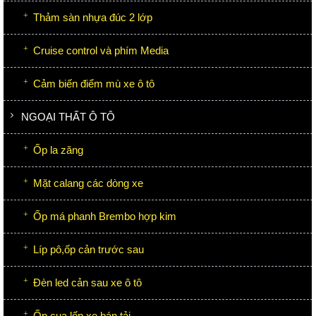
Thảm sàn nhựa đúc 2 lớp
Cruise control và phím Media
Cảm biến điểm mù xe ô tô
NGOẠI THẤT Ô TÔ
Ốp la zăng
Mặt calang các dòng xe
Ốp má phanh Brembo hợp kim
Líp pô,ốp cản trước sau
Đèn led cản sau xe ô tô
Ốp cua lốp xe bán tải