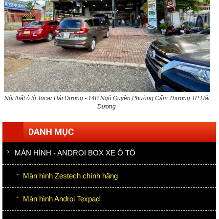
Nội thất ô tô Tocar Hải Dương - 14B Ngô Quyền,Phường Cẩm Thượng,TP Hải
Dương
DANH MỤC
MÀN HÌNH - ANDROI BOX XE Ô TÔ
Màn hình Zestech chính hãng
Màn hình Androi Texpad