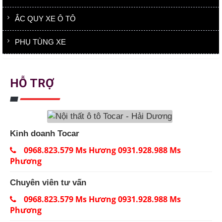
ẮC QUY XE Ô TÔ
PHỤ TÙNG XE
HỖ TRỢ
Kinh doanh Tocar
0968.823.579 Ms Hương 0931.928.988 Ms
Phương
Chuyên viên tư vấn
0968.823.579 Ms Hương 0931.928.988 Ms
Phương