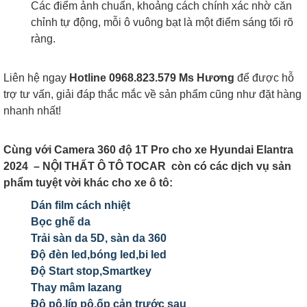
Các điểm ảnh chuẩn, khoảng cách chính xác nhờ căn
chỉnh tự động, mỗi ô vuông bạt là một điểm sáng tối rõ
ràng.
Liên hệ ngay
Hotline 0968.823.579 Ms Hương
để được hỗ
trợ tư vấn, giải đáp thắc mắc về sản phẩm cũng như đặt hàng
nhanh nhất!
Cùng với Camera 360 độ 1T Pro cho xe Hyundai Elantra
2024 – NỘI THẤT Ô TÔ TOCAR còn có các dịch vụ sản
phẩm tuyệt vời khác cho xe ô tô:
Dán film cách nhiệt
Bọc ghế da
Trải sàn da 5D, sàn da 360
Độ đèn led,bóng led,bi led
Độ Start stop,Smartkey
Thay mâm lazang
Độ pô,líp pô,ốp cản trước sau