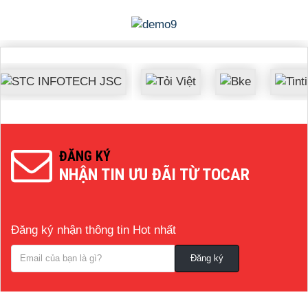
ĐĂNG KÝ
NHẬN TIN ƯU ĐÃI TỪ TOCAR
Đăng ký nhận thông tin Hot nhất