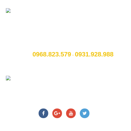
CÔNG TY CỔ PHẦN NỘI THẤT VÀ CÔNG
NGHỆ TOCAR
[A]:
Địa chỉ
: Số 14B Ngô Quyền, P. Cẩm Thượng, Thành
phố Hải Dương
0968.823.579
09
31.928.988
[M]:
Hotline
:
-
[W]:
Website
: www.otohaiduong.com
[E]:
Email
:
lienhe@otohaiduong.com
CHÚNG TÔI TRÊN MẠNG XÃ HỘI