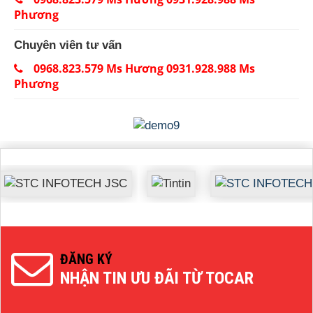
Phương
Chuyên viên tư vấn
0968.823.579 Ms Hương 0931.928.988 Ms
Phương
ĐĂNG KÝ
NHẬN TIN ƯU ĐÃI TỪ TOCAR