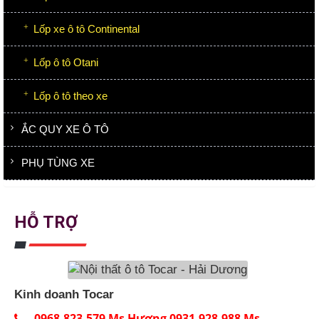
Lốp xe ô tô Continental
Lốp ô tô Otani
Lốp ô tô theo xe
ẮC QUY XE Ô TÔ
PHỤ TÙNG XE
HỖ TRỢ
Kinh doanh Tocar
0968.823.579 Ms Hương 0931.928.988 Ms