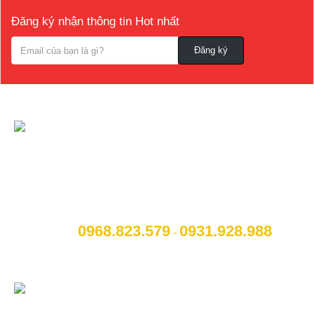
Đăng ký nhận thông tin Hot nhất
CÔNG TY CỔ PHẦN NỘI THẤT VÀ CÔNG
NGHỆ TOCAR
[A]:
Địa chỉ
: Số 14B Ngô Quyền, P. Cẩm Thượng, Thành
phố Hải Dương
0968.823.579
09
31.928.988
[M]:
Hotline
:
-
[W]:
Website
: www.otohaiduong.com
[E]:
Email
:
lienhe@otohaiduong.com