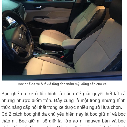
Bọc ghế da xe ô tô để tăng tính thẩm mỹ, đẳng cấp cho xe
Bọc ghế da xe ô tô chính là cách để giải quyết hết tất cả
những nhược điểm trên. Đây cũng là một trong những hình
thức nâng cấp nội thất trong xe được nhiều người lựa chọn.
Có 2 cách bọc ghế da chủ yếu hiện nay là bọc giữ nỉ và bọc
tháo nỉ. Bọc giữ nỉ sẽ giữ lại lớp áo nỉ nguyên bản và bọc