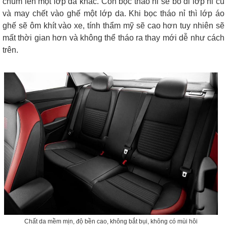
chùm lên một lớp da khác. Còn bọc tháo nỉ sẽ bỏ đi lớp nỉ cũ
và may chết vào ghế một lớp da. Khi bọc tháo nỉ thì lớp áo
ghế sẽ ôm khít vào xe, tính thẩm mỹ sẽ cao hơn tuy nhiên sẽ
mất thời gian hơn và không thể tháo ra thay mới dễ như cách
trên.
Chất da mềm mịn, độ bền cao, không bắt bụi, không có mùi hôi